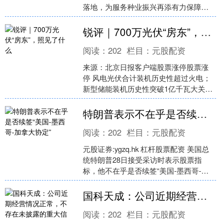
落地，为服务种业振兴再添有力保障。
长期以来，国家把粮食安全作为治国理
政的头等大事，....
锐评｜700万光伏“房东”，照见了什么
阅读：
202
栏目：
元股配资
来源：北京日报客户端股票涨停股票涨
停 风电光伏合计装机历史性超过火电；
新型储能装机历史性突破1亿千瓦大关；
全社会每用10度电就有近4度是绿电……
据报道，“十四五....
特朗普表示不在乎是否续签“美国-墨西哥-加拿大协定”
阅读：
202
栏目：
元股配资
元股证券:ygzq.hk 杠杆股票配资 美国总
统特朗普28日接受采访时表示股票指
标，他不在乎是否续签“美国-墨西哥-加
拿大协定”，因为这份协定对墨加“更重
要”，....
国科天成：公司近期经营情况正常，不存在未披露的重大信息
阅读：
202
栏目：
元股配资