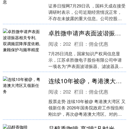
证券日报网7月29日讯 ，国科天成在接受
调研时表示，公司近期经营情况正常，
不存在未披露的重大信息。公司控股股
东、实际控制人及其一致行动人所持股
票仍在锁定期内，持....
卓胜微申请声表面波谐振器相关专利, 双调频层降厚度依赖, 兼顾保护与频率精度
阅读：
202
栏目：
佣金优惠
7月25日消息，国家知识产权局信息显
示，江苏卓胜微电子股份有限公司申请
一项名为“声表面波谐振器、滤波器及频
率修正方法”的专利。申请公布号为
CN122457017....
连续10年被@，粤港澳大湾区又领新任务
阅读：
202
栏目：
佣金优惠
股票走势 连续10年被@ 粤港澳大湾区 又
领新任务 2026年国务院政府工作报告刚
刚出炉，再次@粤港澳大湾区。对的，
就是“激情全运会，活力大湾区”的那个大
湾区，....
品醇香咖啡 享“啡”凡时光