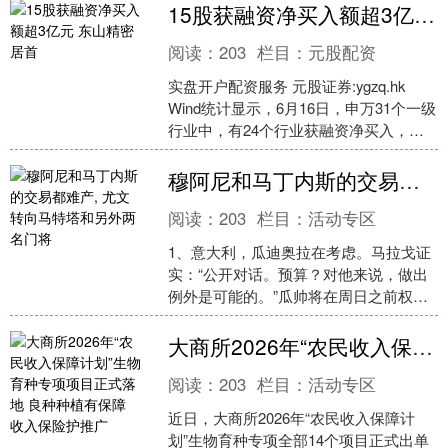
和应急通信服....
15股获融资净买入额超3亿元 东山精密居首
阅读：
203
栏目：
元股配资
实盘开户配资服务 元股证券:ygzq.hk
Wind统计显示，6月16日，申万31个一级
行业中，有24个行业获融资净买入，其
中，电子行业获融资净买入额居首，当
日....
穆阿尼和马丁内斯的交易都难产, 尤文转向马特塔和另外两名门将
阅读：
203
栏目：
活动专区
1、意大利，瓜迪奥拉在考虑。马拉戈证
实：“公开对话。预算？对他来说，做出
例外是可能的。”瓜帅将在周日之前权衡
马尔蒂尼和莱昂纳多提出的计划。意大
利足协主席：“这种....
大商所2026年“农民收入保障计划”生物育种专项项目正式落地 良种种植有保障 收入保险护推广
阅读：
203
栏目：
活动专区
近日，大商所2026年“农民收入保障计
划”生物育种专项全部14个项目正式出单