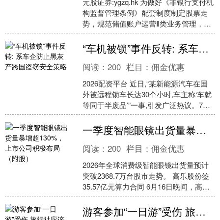
元股证券:ygzq.hk 为做好《非银行支付机
构监督管理条例》配套制度制定股票走
势，规范储值账户运营Ⅱ类业务管理，中
国人民银行组织起草了《储值账户运营Ⅱ
类业务管....
“车机被锁”事件反转: 系车企防止黑灰产跨国盗窃安全策略
阅读：
200
栏目：
佣金优惠
2026配资平台 近日,“某新能源汽车在国
外被远程锁车长达30个小时,车主称‘车就
等同于半废品’”一事,引发广泛热议。7月
23日,品牌方面回应表示:这并非“锁车....
一季度智能眼镜出货量暴增超130%，上市公司积极布局（附股）
阅读：
200
栏目：
佣金优惠
2026年全球消费级智能眼镜出货量预计
突破2368.7万台股市走势。 高乐股份签
35.57亿元算力合同 6月16日晚间，高乐
股份（002348.SZ）公告称，公....
游客参加“一日游”受伤 旅行社应该如何担责