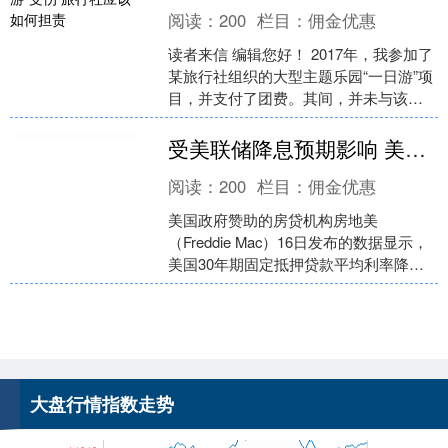
阅读：
200
栏目：
佣金优惠
读者来信 编辑您好！ 2017年，我参加了
某旅行社组织的大型主题乐园“一日游”项
目，并支付了团费。其间，并未与该旅
行社签订书面合同。然而，在游玩过程
上证综指
3940.04
+39.68
+1.02%
中我意外摔倒....
受美联储降息预期影响 美国30年期抵押贷款利率降至6.77%
阅读：
200
栏目：
佣金优惠
美国政府赞助的房贷机构房地美
（Freddie Mac）16日发布的数据显示，
美国30年期固定抵押贷款平均利率降至
6.77%股票怎么看涨跌，创下今年3月中
旬以来的....
深证成指
14311.01
+200.89
+1.42%
大盘行情指数走势