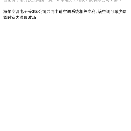
海尔空调电子等3家公司共同申请空调系统相关专利, 该空调可减少除
霜时室内温度波动
上证综指
3940.04
+39.68
+1.02%
费率透明
07-30
7月29日消息，国家知识产权局信息显示，青岛海尔空调电子有限公
司、青岛海尔空调器有限总公司、海尔智家股份有限公司申请一项
锦浪科技：变更公司注册资本暨完成工商变更登记
活动专区
07-29
炒股配资App 证券日报网讯 7月29日，锦浪科技发布公告称，公司已
完成注册资本变更的工商变更登记手续，并取得宁波市市场
镇江境外投资备案办理：设立子公司办理ODI审批部门
深证成指
14311.01
+200.89
+1.42%
活动专区
08-07
郑州炒股配资 镇江境外投资备案办理：设立子公司办理ODI审批部门
减仓技巧 在镇江市办理境外投资备案（ODI），主要涉及三
洲明科技取得显示模组相关专利, 模组灯板多亮度段维持显示色域精
准