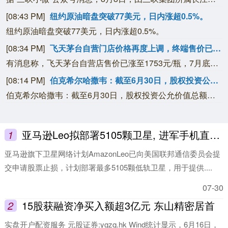
[08:43 PM]
纽约原油暗盘突破77美元，日内涨超0.5%。
纽约原油暗盘突破77美元，日内涨超0.5%。
[08:34 PM]
飞天茅台自营门店价格再度上调，终端售价已涨至1760元/瓶
有消息称，飞天茅台自营店售价已涨至1753元/瓶，7月底该产品在自营门店刚刚上调至1719元/瓶。有经销商向记者表示，当前飞天茅台终端售价已涨至1760元/瓶。这已经是茅台自营门店今年第二次独立提价。7月底，记者从茅台自营门店处获悉，公司自营体系飞天茅台酒零售价调整为1719元/瓶。值得一提的是，与上一次飞天茅台酒单品提价不同，除飞天茅台之外，五星、经典版马年生肖、精品茅台三款产品售价也有所上调，分别涨至1743元/瓶、1951元/瓶、2410元/瓶。据了解，取消自营体系分销模式后，茅台自营体系由线下自营门店与i茅台构成，销售贵州茅台酒全系产品，分别聚焦B端与C端消费群体。如今，两大渠道执行两个不同售价，形成线上线下“双价格体系”。在业内看来，这一系列举措核心目标在于掌握定价主导权。随着“i茅台”的出现，价格主导权已经从经销商和黄牛手中转移到厂方。公司可以根据实时动态，调节传统渠道发货与i茅台的供货节奏，在挤压灰色炒作空间的同时，为社会渠道保留合理利润。（每日经济新闻）
[08:14 PM]
伯克希尔哈撒韦：截至6月30日，股权投资公允价值总额的66%集中在美国运通、苹果、美国银行、Alphabet及可口可乐这五家公司。
伯克希尔哈撒韦：截至6月30日，股权投资公允价值总额的66%集中在美国运通、苹果、美国银行、Alphabet及可口可乐这五家公司。
1
亚马逊Leo拟部署5105颗卫星, 进军手机直连通信市场
亚马逊旗下卫星网络计划AmazonLeo已向美国联邦通信委员会提
交申请股票止损，计划部署最多5105颗低轨卫星，用于提供....
07-30
2
15股获融资净买入额超3亿元 东山精密居首
实盘开户配资服务 元股证券:ygzq.hk Wind统计显示，6月16日，