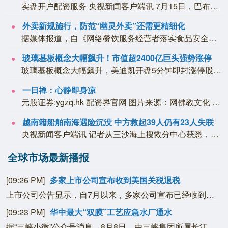
实盘开户配资服务 央视新闻客户端讯 7月15日，巴布亚新几内亚政府宣布关闭“驻巴...
外卖新规施行，防范“幽灵外卖”还需更精细化
据媒体报道，自《网络餐饮服务经营者落实食品安全主体责任监督管理规定》6月1日施行...
玻璃基板概念大幅飙升！市值超2400亿巨头强势涨停
玻璃基板概念大幅飙升，美迪凯开盘5分钟即封涨停股票涨停，沃格光电盘中涨停再创新高...
一日禅：心静即身凉
元股证券:ygzq.hk 配资界官网 图片来源：网佛教文化 摄影：闫秀勇 枯荣随...
越南籍船舶南海遇险沉没 中方救起39人仍有23人失联
央视新闻客户端讯 记者从三沙海上搜救分中心获悉，一艘越南籍船舶在南海海域遇险沉没...
全球市场最新播报
[09:26 PM]
多家上市公司宣布收到美国关税退税
上市公司公告显示，自7月以来，多家公司宣布已经收到美国关税退税。根据美国最高法院今年2月裁定，《国际紧急经济权力法》不授权总统征收大规模关税。美国国际贸易法院随后下令海关办理相关退款。海关与边境保护局4月20日启动第一阶段退款工作，首批退款于5月11日前后发放。美国海关与边境保护局官员本月4日披露的信息显示，截至7月底，该部门已处理完毕约1000亿美元关税的退款流程并把相关信息提供给财政部用于付款。（中新社）
[09:23 PM]
华中最大“双膜”工艺应急水厂通水
据“三峡小微”公众号消息，8月8日，由三峡集团所属长江环保集团、武汉市水务集团等共同投资建设的华中地区规模最大的“双膜”工艺应急水厂——武汉梁子湖应急水厂并网通水，标志着武汉市江南区域正式构建起“一江一湖”双水源互为备援、灵活调度的供水新格局，为片区660万市民用水安全提供坚实保障。