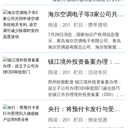
授权公告号CN224569665U，授权公告
日为20....
海尔空调电子等3家公司共同申请空调系统相关专利, 该空调可减少除霜时室内温度波动
阅读：
201
栏目：
费率透明
7月29日消息，国家知识产权局信息显
示，青岛海尔空调电子有限公司、青岛
海尔空调器有限总公司、海尔智家股份
有限公司申请一项名为“空调系统及其控
制方法、电子设备”的....
镇江境外投资备案办理：设立子公司办理ODI审批部门
阅读：
201
栏目：
活动专区
郑州炒股配资 镇江境外投资备案办理：
设立子公司办理ODI审批部门减仓技巧
在镇江市办理境外投资备案（ODI），主
要涉及三个关键部门的审批或备案。具
体流程和负责部....
央行：将预付卡发行与受理归入储值账户运营Ⅱ类业务
阅读：
201
栏目：
佣金优惠