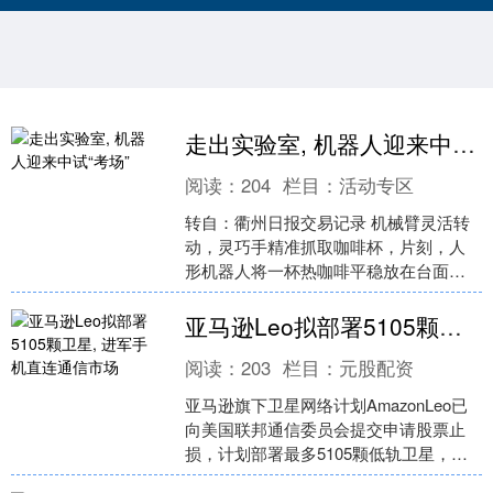
走出实验室, 机器人迎来中试“考场”
阅读：
204
栏目：
活动专区
转自：衢州日报交易记录 机械臂灵活转
动，灵巧手精准抓取咖啡杯，片刻，人
形机器人将一杯热咖啡平稳放在台面。
一旁的工作人员及时记录数据、调试参
数。在浙江杭州高新区（....
亚马逊Leo拟部署5105颗卫星, 进军手机直连通信市场
阅读：
203
栏目：
元股配资
亚马逊旗下卫星网络计划AmazonLeo已
向美国联邦通信委员会提交申请股票止
损，计划部署最多5105颗低轨卫星，用
于提供直接面向移动设备的语音、数据